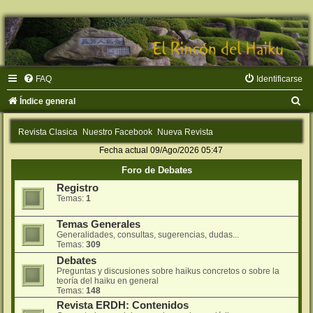
FAQ
Identificarse
B
Índice general
u
Revista Clasica
Nuestro Facebook
Nueva Revista
s
Fecha actual 09/Ago/2026 05:47
c
Foro de Debates
a
Registro
r
Temas:
1
Temas Generales
Generalidades, consultas, sugerencias, dudas...
Temas:
309
Debates
Preguntas y discusiones sobre haikus concretos o sobre la
teorí­a del haiku en general
Temas:
148
Revista ERDH: Contenidos