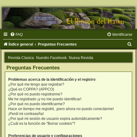
FAQ
Identificarse
B
Índice general
Preguntas Frecuentes
u
Revista Clasica
Nuestro Facebook
Nueva Revista
s
Preguntas Frecuentes
c
a
Problemas acerca de la identificación y el registro
r
¿Por qué me tengo que registrar?
¿Qué es COPPA? (APPCO)
¿Por qué no puedo registrarme?
Me he registrado ¡y no me puedo identificar!
¿Por qué no puedo identificarme?
Hace un tiempo me registré, ¡pero ahora no puedo conectarme!
¡Perdí mi contraseña!
¿Por qué mi sesión de usuario expira automáticamente?
¿Cuál es la función de "Borrar cookies"?
Preferencias de usuario y configuraciones