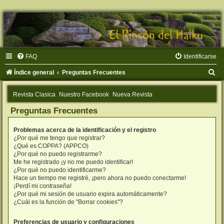
FAQ
Identificarse
B
Índice general
Preguntas Frecuentes
u
Revista Clasica
Nuestro Facebook
Nueva Revista
s
Preguntas Frecuentes
c
a
Problemas acerca de la identificación y el registro
r
¿Por qué me tengo que registrar?
¿Qué es COPPA? (APPCO)
¿Por qué no puedo registrarme?
Me he registrado ¡y no me puedo identificar!
¿Por qué no puedo identificarme?
Hace un tiempo me registré, ¡pero ahora no puedo conectarme!
¡Perdí mi contraseña!
¿Por qué mi sesión de usuario expira automáticamente?
¿Cuál es la función de "Borrar cookies"?
Preferencias de usuario y configuraciones