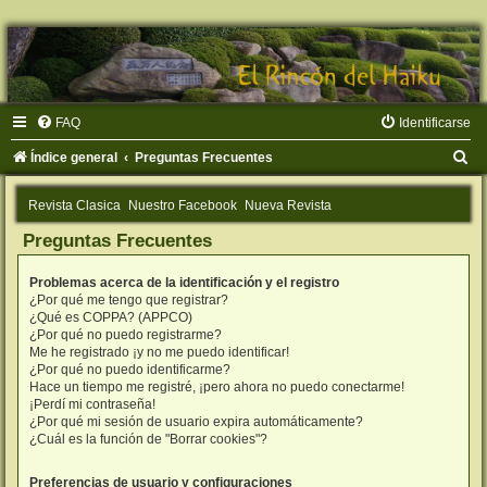
FAQ
Identificarse
B
Índice general
Preguntas Frecuentes
u
Revista Clasica
Nuestro Facebook
Nueva Revista
s
Preguntas Frecuentes
c
a
Problemas acerca de la identificación y el registro
r
¿Por qué me tengo que registrar?
¿Qué es COPPA? (APPCO)
¿Por qué no puedo registrarme?
Me he registrado ¡y no me puedo identificar!
¿Por qué no puedo identificarme?
Hace un tiempo me registré, ¡pero ahora no puedo conectarme!
¡Perdí mi contraseña!
¿Por qué mi sesión de usuario expira automáticamente?
¿Cuál es la función de "Borrar cookies"?
Preferencias de usuario y configuraciones