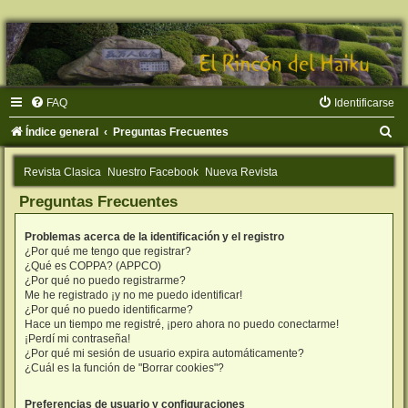
FAQ
Identificarse
B
Índice general
Preguntas Frecuentes
u
Revista Clasica
Nuestro Facebook
Nueva Revista
s
Preguntas Frecuentes
c
a
Problemas acerca de la identificación y el registro
r
¿Por qué me tengo que registrar?
¿Qué es COPPA? (APPCO)
¿Por qué no puedo registrarme?
Me he registrado ¡y no me puedo identificar!
¿Por qué no puedo identificarme?
Hace un tiempo me registré, ¡pero ahora no puedo conectarme!
¡Perdí mi contraseña!
¿Por qué mi sesión de usuario expira automáticamente?
¿Cuál es la función de "Borrar cookies"?
Preferencias de usuario y configuraciones