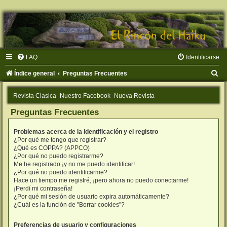
FAQ
Identificarse
B
Índice general
Preguntas Frecuentes
u
Revista Clasica
Nuestro Facebook
Nueva Revista
s
Preguntas Frecuentes
c
a
Problemas acerca de la identificación y el registro
r
¿Por qué me tengo que registrar?
¿Qué es COPPA? (APPCO)
¿Por qué no puedo registrarme?
Me he registrado ¡y no me puedo identificar!
¿Por qué no puedo identificarme?
Hace un tiempo me registré, ¡pero ahora no puedo conectarme!
¡Perdí mi contraseña!
¿Por qué mi sesión de usuario expira automáticamente?
¿Cuál es la función de "Borrar cookies"?
Preferencias de usuario y configuraciones