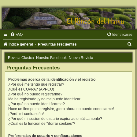
FAQ
Identificarse
B
Índice general
Preguntas Frecuentes
u
Revista Clasica
Nuestro Facebook
Nueva Revista
s
Preguntas Frecuentes
c
a
Problemas acerca de la identificación y el registro
r
¿Por qué me tengo que registrar?
¿Qué es COPPA? (APPCO)
¿Por qué no puedo registrarme?
Me he registrado ¡y no me puedo identificar!
¿Por qué no puedo identificarme?
Hace un tiempo me registré, ¡pero ahora no puedo conectarme!
¡Perdí mi contraseña!
¿Por qué mi sesión de usuario expira automáticamente?
¿Cuál es la función de "Borrar cookies"?
Preferencias de usuario y configuraciones