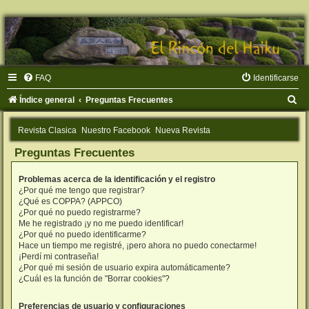
FAQ
Identificarse
B
Índice general
Preguntas Frecuentes
u
Revista Clasica
Nuestro Facebook
Nueva Revista
s
Preguntas Frecuentes
c
a
Problemas acerca de la identificación y el registro
r
¿Por qué me tengo que registrar?
¿Qué es COPPA? (APPCO)
¿Por qué no puedo registrarme?
Me he registrado ¡y no me puedo identificar!
¿Por qué no puedo identificarme?
Hace un tiempo me registré, ¡pero ahora no puedo conectarme!
¡Perdí mi contraseña!
¿Por qué mi sesión de usuario expira automáticamente?
¿Cuál es la función de "Borrar cookies"?
Preferencias de usuario y configuraciones