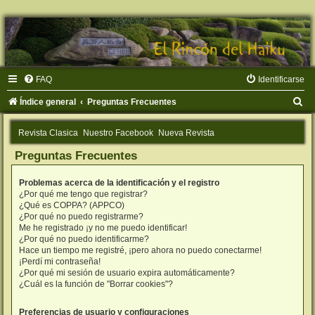
FAQ
Identificarse
B
Índice general
Preguntas Frecuentes
u
Revista Clasica
Nuestro Facebook
Nueva Revista
s
Preguntas Frecuentes
c
a
Problemas acerca de la identificación y el registro
r
¿Por qué me tengo que registrar?
¿Qué es COPPA? (APPCO)
¿Por qué no puedo registrarme?
Me he registrado ¡y no me puedo identificar!
¿Por qué no puedo identificarme?
Hace un tiempo me registré, ¡pero ahora no puedo conectarme!
¡Perdí mi contraseña!
¿Por qué mi sesión de usuario expira automáticamente?
¿Cuál es la función de "Borrar cookies"?
Preferencias de usuario y configuraciones