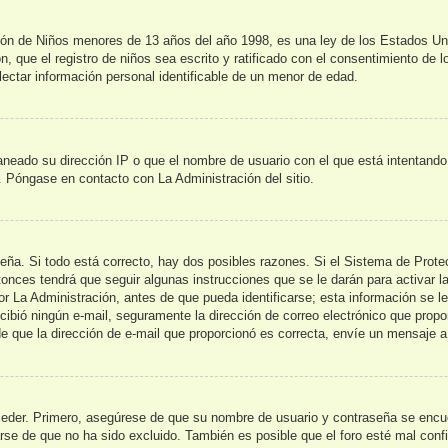
de Niños menores de 13 años del año 1998, es una ley de los Estados Unidos
n, que el registro de niños sea escrito y ratificado con el consentimiento de 
lectar información personal identificable de un menor de edad.
aneado su dirección IP o que el nombre de usuario con el que está intentando
s. Póngase en contacto con La Administración del sitio.
seña. Si todo está correcto, hay dos posibles razones. Si el Sistema de Prot
onces tendrá que seguir algunas instrucciones que se le darán para activar l
La Administración, antes de que pueda identificarse; esta información se le br
recibió ningún e-mail, seguramente la dirección de correo electrónico que prop
 de que la dirección de e-mail que proporcionó es correcta, envíe un mensaje a
ceder. Primero, asegúrese de que su nombre de usuario y contraseña se encue
e de que no ha sido excluido. También es posible que el foro esté mal config