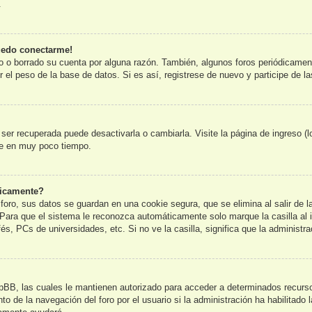
.
uedo conectarme!
o o borrado su cuenta por alguna razón. También, algunos foros periódicame
 el peso de la base de datos. Si es así, registrese de nuevo y participe de l
er recuperada puede desactivarla o cambiarla. Visite la página de ingreso (l
te en muy poco tiempo.
ticamente?
foro, sus datos se guardan en una cookie segura, que se elimina al salir de l
Para que el sistema le reconozca automáticamente solo marque la casilla al 
és, PCs de universidades, etc. Si no ve la casilla, significa que la administra
pBB, las cuales le mantienen autorizado para acceder a determinados recursos
o de la navegación del foro por el usuario si la administración ha habilitado 