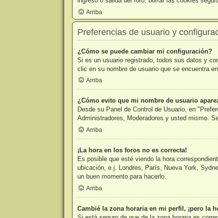
ingreso o salida del foro, borrar las cookies seg
Arriba
Preferencias de usuario y configura
¿Cómo se puede cambiar mi configuración?
Si es un usuario registrado, todos sus datos y co
clic en su nombre de usuario que se encuentra en 
Arriba
¿Cómo evito que mi nombre de usuario aparezc
Desde su Panel de Control de Usuario, en "Prefer
Administradores, Moderadores y usted mismo. Se 
Arriba
¡La hora en los foros no es correcta!
Es posible que esté viendo la hora correspondiente
ubicación, e.j. Londres, París, Nueva York, Sydne
un buen momento para hacerlo.
Arriba
Cambié la zona horaria en mi perfil, ¡pero la h
Si está seguro de que de la zona horaria es corre