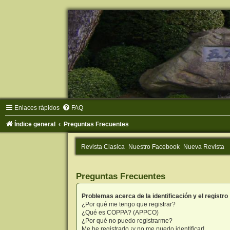
Enlaces rápidos
FAQ
Índice general
Preguntas Frecuentes
Revista Clasica
Nuestro Facebook
Nueva Revista
Preguntas Frecuentes
Problemas acerca de la identificación y el registro
¿Por qué me tengo que registrar?
¿Qué es COPPA? (APPCO)
¿Por qué no puedo registrarme?
Me he registrado ¡y no me puedo identificar!