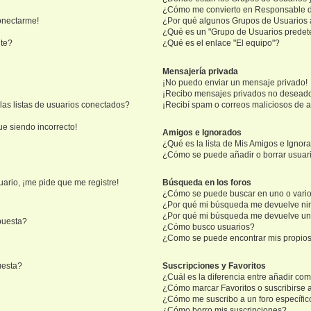
¿Cómo me convierto en Responsable 
onectarme!
¿Por qué algunos Grupos de Usuarios 
¿Qué es un "Grupo de Usuarios prede
nte?
¿Qué es el enlace "El equipo"?
Mensajería privada
¡No puedo enviar un mensaje privado!
¡Recibo mensajes privados no desead
as listas de usuarios conectados?
¡Recibí spam o correos maliciosos de a
ue siendo incorrecto!
Amigos e Ignorados
¿Qué es la lista de Mis Amigos e Ignor
¿Cómo se puede añadir o borrar usuari
ario, ¡me pide que me registre!
Búsqueda en los foros
¿Cómo se puede buscar en uno o vario
¿Por qué mi búsqueda me devuelve ni
¿Por qué mi búsqueda me devuelve un
puesta?
¿Cómo busco usuarios?
¿Como se puede encontrar mis propio
uesta?
Suscripciones y Favoritos
¿Cuál es la diferencia entre añadir co
¿Cómo marcar Favoritos o suscribirse 
¿Cómo me suscribo a un foro específic
¿Cómo borro mis suscripciones?