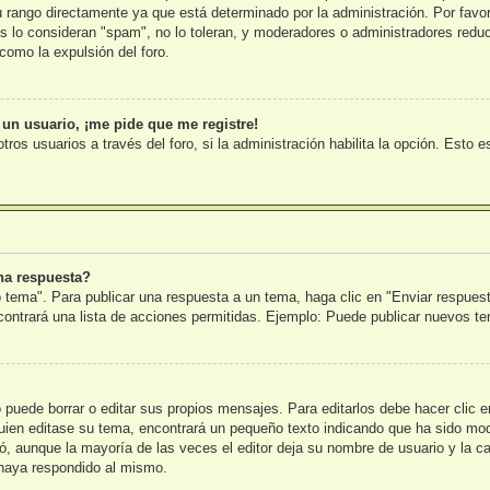
rango directamente ya que está determinado por la administración. Por favor,
s lo consideran "spam", no lo toleran, y moderadores o administradores reduc
como la expulsión del foro.
 un usuario, ¡me pide que me registre!
tros usuarios a través del foro, si la administración habilita la opción. Esto 
na respuesta?
 tema". Para publicar una respuesta a un tema, haga clic en "Enviar respues
ncontrará una lista de acciones permitidas. Ejemplo: Puede publicar nuevos t
puede borrar o editar sus propios mensajes. Para editarlos debe hacer clic 
lguien editase su tema, encontrará un pequeño texto indicando que ha sido mod
tó, aunque la mayoría de las veces el editor deja su nombre de usuario y la c
haya respondido al mismo.