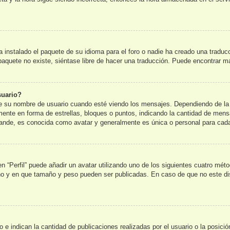
 instalado el paquete de su idioma para el foro o nadie ha creado una traduc
l paquete no existe, siéntase libre de hacer una traducción. Puede encontrar m
suario?
u nombre de usuario cuando esté viendo los mensajes. Dependiendo de la plan
lmente en forma de estrellas, bloques o puntos, indicando la cantidad de mens
nde, es conocida como avatar y generalmente es única o personal para cada
n “Perfil” puede añadir un avatar utilizando uno de los siguientes cuatro mét
 no y en que tamaño y peso pueden ser publicadas. En caso de que no este di
e indican la cantidad de publicaciones realizadas por el usuario o la posició