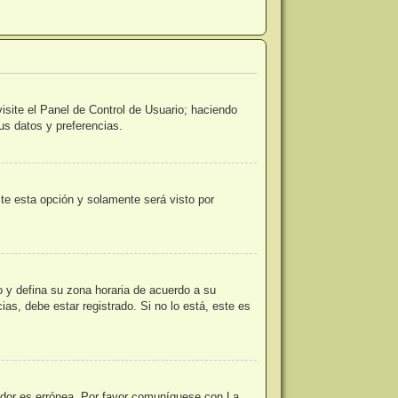
isite el Panel de Control de Usuario; haciendo
us datos y preferencias.
lite esta opción y solamente será visto por
io y defina su zona horaria de acuerdo a su
as, debe estar registrado. Si no lo está, este es
vidor es errónea. Por favor comuníquese con La