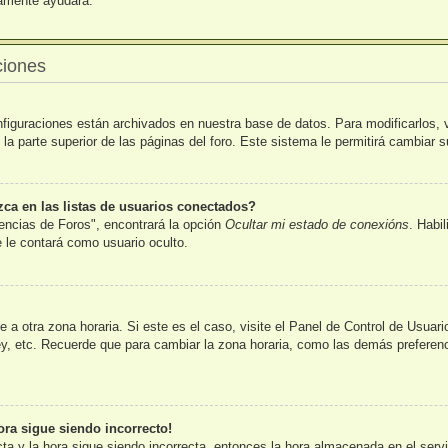
uramente ayudará.
ciones
nfiguraciones están archivados en nuestra base de datos. Para modificarlos, v
la parte superior de las páginas del foro. Este sistema le permitirá cambiar s
a en las listas de usuarios conectados?
encias de Foros", encontrará la opción
Ocultar mi estado de conexións
. Habi
le contará como usuario oculto.
 a otra zona horaria. Si este es el caso, visite el Panel de Control de Usuar
y, etc. Recuerde que para cambiar la zona horaria, como las demás preferenci
ora sigue siendo incorrecto!
cta y la hora sigue siendo incorrecta, entonces la hora almacenada en el ser