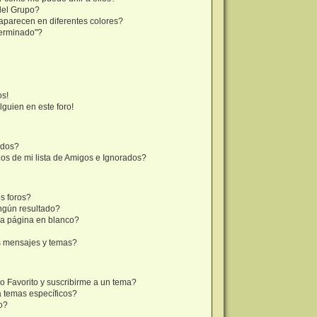
del Grupo?
aparecen en diferentes colores?
terminado"?
os!
lguien en este foro!
ados?
os de mi lista de Amigos e Ignorados?
s foros?
ngún resultado?
a página en blanco?
s mensajes y temas?
mo Favorito y suscribirme a un tema?
a temas específicos?
o?