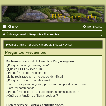
FAQ
Identificarse
B
Índice general
Preguntas Frecuentes
u
Revista Clasica
Nuestro Facebook
Nueva Revista
s
Preguntas Frecuentes
c
a
Problemas acerca de la identificación y el registro
r
¿Por qué me tengo que registrar?
¿Qué es COPPA? (APPCO)
¿Por qué no puedo registrarme?
Me he registrado ¡y no me puedo identificar!
¿Por qué no puedo identificarme?
Hace un tiempo me registré, ¡pero ahora no puedo conectarme!
¡Perdí mi contraseña!
¿Por qué mi sesión de usuario expira automáticamente?
¿Cuál es la función de "Borrar cookies"?
Preferencias de usuario y configuraciones