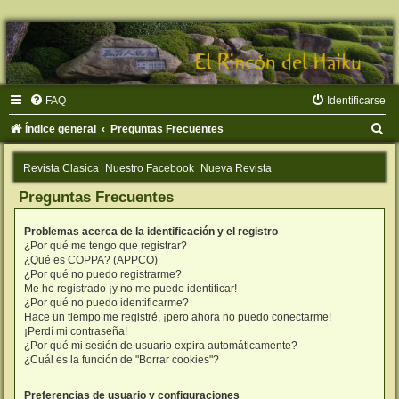
FAQ
Identificarse
B
Índice general
Preguntas Frecuentes
u
Revista Clasica
Nuestro Facebook
Nueva Revista
s
Preguntas Frecuentes
c
a
Problemas acerca de la identificación y el registro
r
¿Por qué me tengo que registrar?
¿Qué es COPPA? (APPCO)
¿Por qué no puedo registrarme?
Me he registrado ¡y no me puedo identificar!
¿Por qué no puedo identificarme?
Hace un tiempo me registré, ¡pero ahora no puedo conectarme!
¡Perdí mi contraseña!
¿Por qué mi sesión de usuario expira automáticamente?
¿Cuál es la función de "Borrar cookies"?
Preferencias de usuario y configuraciones