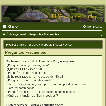
FAQ
Identificarse
B
Índice general
Preguntas Frecuentes
u
Revista Clasica
Nuestro Facebook
Nueva Revista
s
Preguntas Frecuentes
c
a
Problemas acerca de la identificación y el registro
r
¿Por qué me tengo que registrar?
¿Qué es COPPA? (APPCO)
¿Por qué no puedo registrarme?
Me he registrado ¡y no me puedo identificar!
¿Por qué no puedo identificarme?
Hace un tiempo me registré, ¡pero ahora no puedo conectarme!
¡Perdí mi contraseña!
¿Por qué mi sesión de usuario expira automáticamente?
¿Cuál es la función de "Borrar cookies"?
Preferencias de usuario y configuraciones