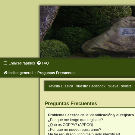
Enlaces rápidos
FAQ
Índice general
Preguntas Frecuentes
Revista Clasica
Nuestro Facebook
Nueva Revista
Preguntas Frecuentes
Problemas acerca de la identificación y el registro
¿Por qué me tengo que registrar?
¿Qué es COPPA? (APPCO)
¿Por qué no puedo registrarme?
Me he registrado ¡y no me puedo identificar!