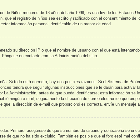
de Niños menores de 13 años del año 1998, es una ley de los Estados Unidos
n, que el registro de niños sea escrito y ratificado con el consentimiento de 
lectar información personal identificable de un menor de edad.
aneado su dirección IP o que el nombre de usuario con el que está intentando
s. Póngase en contacto con La Administración del sitio.
seña. Si todo está correcto, hay dos posibles razones. Si el Sistema de Prot
onces tendrá que seguir algunas instrucciones que se le darán para activar l
La Administración, antes de que pueda identificarse; esta información se le br
recibió ningún e-mail, seguramente la dirección de correo electrónico que prop
 de que la dirección de e-mail que proporcionó es correcta, envíe un mensaje a
ceder. Primero, asegúrese de que su nombre de usuario y contraseña se encue
e de que no ha sido excluido. También es posible que el foro esté mal config