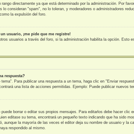
rango directamente ya que está determinado por la administración. Por favor,
s lo consideran "spam", no lo toleran, y moderadores o administradores reduc
como la expulsión del foro.
 un usuario, ¡me pide que me registre!
tros usuarios a través del foro, si la administración habilita la opción. Esto 
na respuesta?
 tema". Para publicar una respuesta a un tema, haga clic en "Enviar respues
ncontrará una lista de acciones permitidas. Ejemplo: Puede publicar nuevos t
puede borrar o editar sus propios mensajes. Para editarlos debe hacer clic 
lguien editase su tema, encontrará un pequeño texto indicando que ha sido mod
tó, aunque la mayoría de las veces el editor deja su nombre de usuario y la c
haya respondido al mismo.