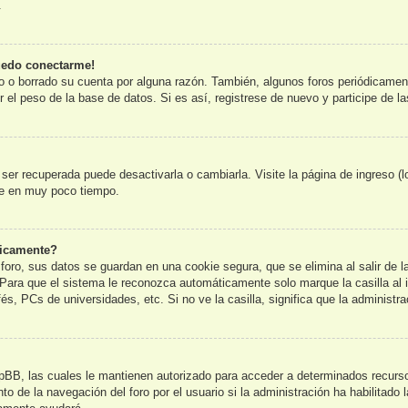
.
uedo conectarme!
o o borrado su cuenta por alguna razón. También, algunos foros periódicame
 el peso de la base de datos. Si es así, registrese de nuevo y participe de l
er recuperada puede desactivarla o cambiarla. Visite la página de ingreso (l
te en muy poco tiempo.
ticamente?
foro, sus datos se guardan en una cookie segura, que se elimina al salir de l
Para que el sistema le reconozca automáticamente solo marque la casilla al 
és, PCs de universidades, etc. Si no ve la casilla, significa que la administra
pBB, las cuales le mantienen autorizado para acceder a determinados recursos
o de la navegación del foro por el usuario si la administración ha habilitado 