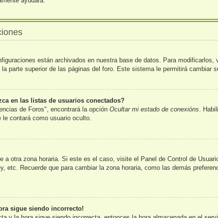
uramente ayudará.
ciones
nfiguraciones están archivados en nuestra base de datos. Para modificarlos, v
la parte superior de las páginas del foro. Este sistema le permitirá cambiar s
a en las listas de usuarios conectados?
encias de Foros", encontrará la opción
Ocultar mi estado de conexións
. Habi
le contará como usuario oculto.
 a otra zona horaria. Si este es el caso, visite el Panel de Control de Usuar
y, etc. Recuerde que para cambiar la zona horaria, como las demás preferenci
ora sigue siendo incorrecto!
cta y la hora sigue siendo incorrecta, entonces la hora almacenada en el ser