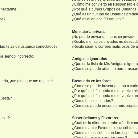
¿Cómo me convierto en Responsable 
onectarme!
¿Por qué algunos Grupos de Usuarios 
¿Qué es un "Grupo de Usuarios prede
nte?
¿Qué es el enlace "El equipo"?
Mensajería privada
¡No puedo enviar un mensaje privado!
¡Recibo mensajes privados no desead
as listas de usuarios conectados?
¡Recibí spam o correos maliciosos de a
ue siendo incorrecto!
Amigos e Ignorados
¿Qué es la lista de Mis Amigos e Ignor
¿Cómo se puede añadir o borrar usuari
ario, ¡me pide que me registre!
Búsqueda en los foros
¿Cómo se puede buscar en uno o vario
¿Por qué mi búsqueda me devuelve ni
¿Por qué mi búsqueda me devuelve un
puesta?
¿Cómo busco usuarios?
¿Como se puede encontrar mis propio
uesta?
Suscripciones y Favoritos
¿Cuál es la diferencia entre añadir co
¿Cómo marcar Favoritos o suscribirse 
¿Cómo me suscribo a un foro específic
¿Cómo borro mis suscripciones?