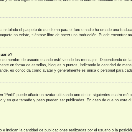
 instalado el paquete de su idioma para el foro o nadie ha creado una traduc
l paquete no existe, siéntase libre de hacer una traducción. Puede encontrar m
suario?
u nombre de usuario cuando esté viendo los mensajes. Dependiendo de la plan
lmente en forma de estrellas, bloques o puntos, indicando la cantidad de mens
nde, es conocida como avatar y generalmente es única o personal para cada
n “Perfil” puede añadir un avatar utilizando uno de los siguientes cuatro mét
 no y en que tamaño y peso pueden ser publicadas. En caso de que no este di
e indican la cantidad de publicaciones realizadas por el usuario o la posició