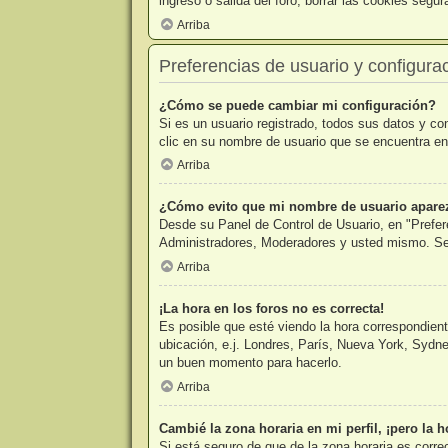
ingreso o salida del foro, borrar las cookies seg
Arriba
Preferencias de usuario y configura
¿Cómo se puede cambiar mi configuración?
Si es un usuario registrado, todos sus datos y co
clic en su nombre de usuario que se encuentra en 
Arriba
¿Cómo evito que mi nombre de usuario aparezc
Desde su Panel de Control de Usuario, en "Prefer
Administradores, Moderadores y usted mismo. Se 
Arriba
¡La hora en los foros no es correcta!
Es posible que esté viendo la hora correspondiente
ubicación, e.j. Londres, París, Nueva York, Sydne
un buen momento para hacerlo.
Arriba
Cambié la zona horaria en mi perfil, ¡pero la h
Si está seguro de que de la zona horaria es corre