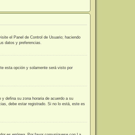
isite el Panel de Control de Usuario; haciendo
us datos y preferencias.
lite esta opción y solamente será visto por
io y defina su zona horaria de acuerdo a su
as, debe estar registrado. Si no lo está, este es
vidor es errónea. Por favor comuníquese con La