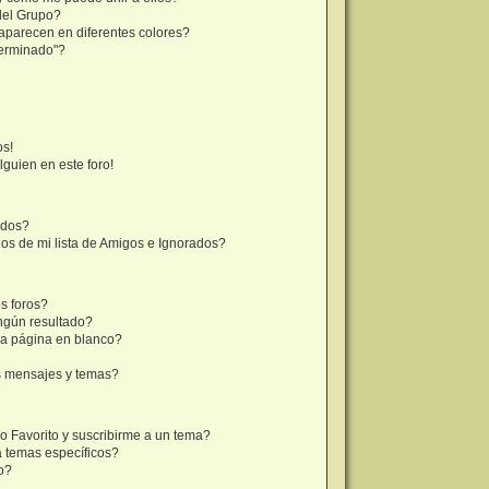
del Grupo?
aparecen en diferentes colores?
terminado"?
os!
lguien en este foro!
ados?
os de mi lista de Amigos e Ignorados?
s foros?
ngún resultado?
a página en blanco?
s mensajes y temas?
mo Favorito y suscribirme a un tema?
a temas específicos?
o?