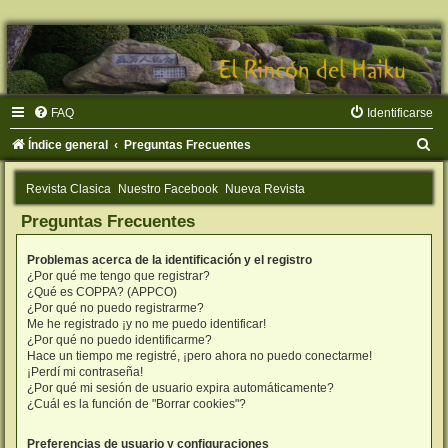
FAQ
Identificarse
B
Índice general
Preguntas Frecuentes
u
Revista Clasica
Nuestro Facebook
Nueva Revista
s
Preguntas Frecuentes
c
a
Problemas acerca de la identificación y el registro
r
¿Por qué me tengo que registrar?
¿Qué es COPPA? (APPCO)
¿Por qué no puedo registrarme?
Me he registrado ¡y no me puedo identificar!
¿Por qué no puedo identificarme?
Hace un tiempo me registré, ¡pero ahora no puedo conectarme!
¡Perdí mi contraseña!
¿Por qué mi sesión de usuario expira automáticamente?
¿Cuál es la función de "Borrar cookies"?
Preferencias de usuario y configuraciones