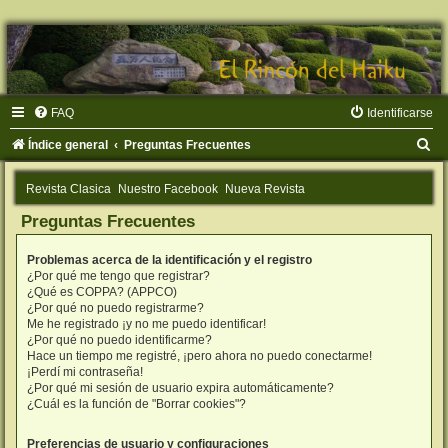
FAQ
Identificarse
B
Índice general
Preguntas Frecuentes
u
Revista Clasica
Nuestro Facebook
Nueva Revista
s
Preguntas Frecuentes
c
a
Problemas acerca de la identificación y el registro
r
¿Por qué me tengo que registrar?
¿Qué es COPPA? (APPCO)
¿Por qué no puedo registrarme?
Me he registrado ¡y no me puedo identificar!
¿Por qué no puedo identificarme?
Hace un tiempo me registré, ¡pero ahora no puedo conectarme!
¡Perdí mi contraseña!
¿Por qué mi sesión de usuario expira automáticamente?
¿Cuál es la función de "Borrar cookies"?
Preferencias de usuario y configuraciones