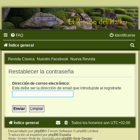
FAQ
Identificarse
B
Índice general
u
Revista Clasica
Nuestro Facebook
Nueva Revista
s
c
Restablecer la contraseña
a
Dirección de correo electrónico:
r
Esta debe ser la dirección de email que introdujiste al registrarte.
Índice general
Todos los horarios son
UTC+02:00
Desarrollado por
phpBB
® Forum Software © phpBB Limited
Traducción al español por
phpBB España
Style: Green-Style by Joyce&Luna
phpBB-Style-Design