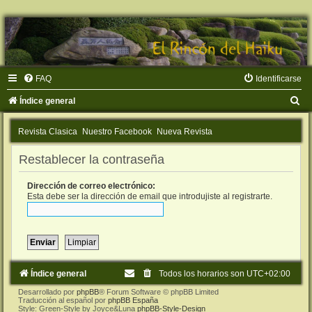
FAQ
Identificarse
B
Índice general
u
Revista Clasica
Nuestro Facebook
Nueva Revista
s
c
Restablecer la contraseña
a
Dirección de correo electrónico:
r
Esta debe ser la dirección de email que introdujiste al registrarte.
Índice general
Todos los horarios son
UTC+02:00
Desarrollado por
phpBB
® Forum Software © phpBB Limited
Traducción al español por
phpBB España
Style: Green-Style by Joyce&Luna
phpBB-Style-Design