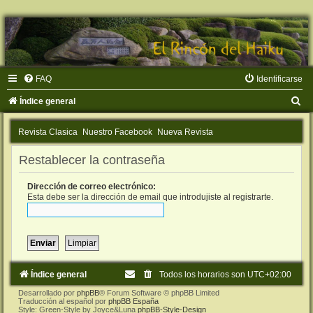
FAQ
Identificarse
B
Índice general
u
Revista Clasica
Nuestro Facebook
Nueva Revista
s
c
Restablecer la contraseña
a
Dirección de correo electrónico:
r
Esta debe ser la dirección de email que introdujiste al registrarte.
Índice general
Todos los horarios son
UTC+02:00
Desarrollado por
phpBB
® Forum Software © phpBB Limited
Traducción al español por
phpBB España
Style: Green-Style by Joyce&Luna
phpBB-Style-Design