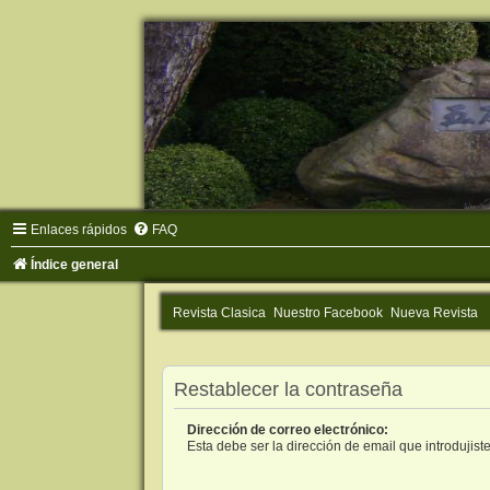
Enlaces rápidos
FAQ
Índice general
Revista Clasica
Nuestro Facebook
Nueva Revista
Restablecer la contraseña
Dirección de correo electrónico:
Esta debe ser la dirección de email que introdujiste 