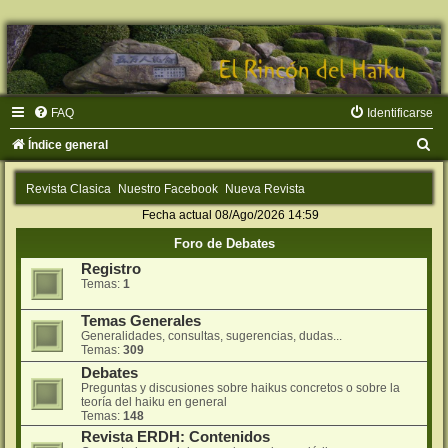
FAQ
Identificarse
B
Índice general
u
Revista Clasica
Nuestro Facebook
Nueva Revista
s
Fecha actual 08/Ago/2026 14:59
c
Foro de Debates
a
Registro
r
Temas:
1
Temas Generales
Generalidades, consultas, sugerencias, dudas...
Temas:
309
Debates
Preguntas y discusiones sobre haikus concretos o sobre la
teorí­a del haiku en general
Temas:
148
Revista ERDH: Contenidos