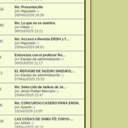
r
ú
Re: Presentación
69
V
l
por
Higurashi
e
t
26/Feb/2026 16:36
r
i
ú
m
Re: Lo que no se nombra
49
V
l
o
por
Hikari
e
t
m
08/Oct/2025 13:21
r
i
e
ú
m
n
Re: Acceso a Revista ERDH y f…
30
l
o
V
s
por
Higurashi
t
m
e
a
20/Nov/2024 08:01
i
e
r
j
m
n
ú
e
Entrevista con el profesor Ro…
4
o
s
l
V
por
Equipo de administración
m
a
t
e
30/Oct/2020 11:17
e
j
i
r
n
e
m
ú
EL REFUGIO DE SUZUKI SHIZUKO,…
72
s
o
l
V
por
Equipo de administración
a
m
t
e
07/May/2025 15:52
j
e
i
r
e
n
m
ú
Re: Selección de haikus de Je…
8
s
V
o
l
por
Jesús Rafael Marcano
a
e
m
t
20/Abr/2025 22:47
j
r
e
i
e
ú
n
m
Re: CONCURSO CASERO PARA ERDH.
95
V
l
s
o
por
Ayame
e
t
a
m
10/Jul/2026 12:05
r
i
j
e
ú
m
e
n
LAS COSAS DE SHIKI-TÔ: CHIYO-…
34
V
l
o
s
por
AGHA
e
t
m
a
28/Dic/2025 10:13