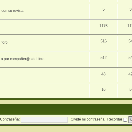
5
3
con su revista
1176
11
516
5
 foro
512
5
s o por compañer@s del foro
48
4
16
5
Contraseña:
Olvidé mi contraseña
|
Recordar