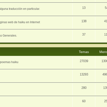
13
5
lguna traducción en particular.
138
4
ginas web de haiku en Internet
37
1
as Generales.
Temas
Mens
27039
130
e poemas haiku
13293
49
280
13
60
2