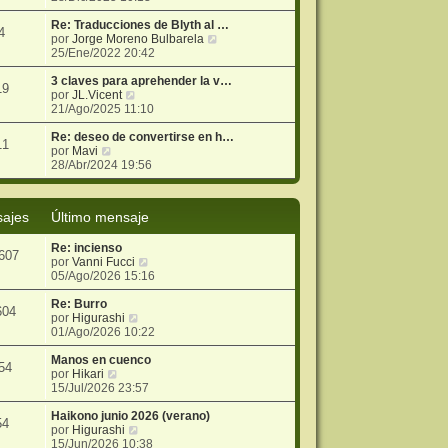
r
i
e
j
ú
m
n
e
Re: Traducciones de Blyth al …
4
l
o
s
V
por
Jorge Moreno Bulbarela
t
m
a
e
25/Ene/2022 20:42
i
e
j
r
m
n
e
ú
3 claves para aprehender la v…
19
o
s
V
l
por
JL.Vicent
m
a
e
t
21/Ago/2025 11:10
e
j
r
i
n
e
ú
m
Re: deseo de convertirse en h…
11
V
s
l
o
por
Mavi
e
a
t
m
28/Abr/2024 19:56
r
j
i
e
ú
e
m
n
l
o
s
ajes
Último mensaje
t
m
a
i
e
j
Re: incienso
m
n
e
607
V
por
Vanni Fucci
o
s
e
05/Ago/2026 15:16
m
a
r
e
j
ú
Re: Burro
n
e
604
V
l
por
Higurashi
s
e
t
01/Ago/2026 10:22
a
r
i
j
ú
m
Manos en cuenco
e
54
V
l
o
por
Hikari
e
t
m
15/Jul/2026 23:57
r
i
e
ú
m
n
Haikono junio 2026 (verano)
54
l
o
V
s
por
Higurashi
t
m
e
a
15/Jun/2026 10:38