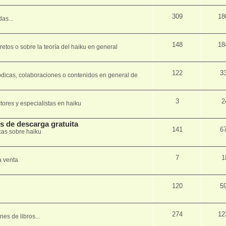
309
18
as...
148
18
tos o sobre la teorí­a del haiku en general
122
3
ódicas, colaboraciones o contenidos en general de
3
2
tores y especialistas en haiku
os de descarga gratuita
141
6
cas sobre haiku
7
1
a venta
120
5
274
12
es de libros...