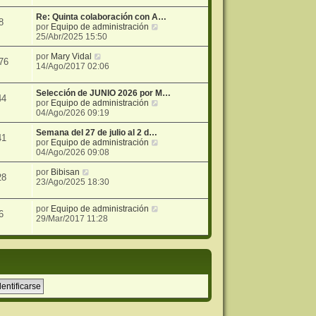
i
e
r
j
m
n
ú
e
Re: Quinta colaboración con A…
8
o
s
l
V
por
Equipo de administración
m
a
t
e
25/Abr/2025 15:50
e
j
i
r
n
e
m
V
ú
por
Mary Vidal
76
s
o
e
l
14/Ago/2017 02:06
a
m
r
t
j
e
ú
i
Selección de JUNIO 2026 por M…
e
n
l
m
44
V
por
Equipo de administración
s
t
o
e
04/Ago/2026 09:19
a
i
m
r
j
m
e
ú
Semana del 27 de julio al 2 d…
e
o
n
41
l
V
por
Equipo de administración
m
s
t
e
04/Ago/2026 09:08
e
a
i
r
n
j
V
m
ú
por
Bibisan
s
e
28
e
o
l
23/Ago/2025 18:30
a
r
m
t
j
ú
e
i
e
V
por
Equipo de administración
l
n
m
6
e
29/Mar/2017 11:28
t
s
o
r
i
a
m
ú
m
j
e
l
o
e
n
t
m
s
i
e
a
m
n
j
o
s
e
m
a
e
j