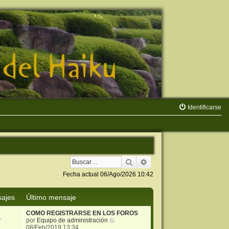
Identificarse
Buscar
Búsqueda avanzada
Fecha actual 06/Ago/2026 10:42
ajes
Último mensaje
COMO REGISTRARSE EN LOS FOROS
1
V
por
Equipo de administración
e
08/Feb/2019 13:34