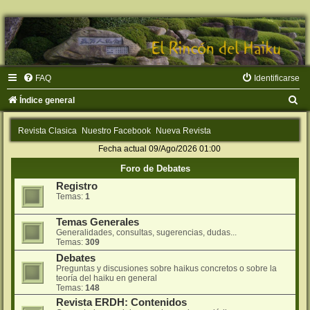
FAQ
Identificarse
B
Índice general
u
Revista Clasica
Nuestro Facebook
Nueva Revista
s
Fecha actual 09/Ago/2026 01:00
c
Foro de Debates
a
Registro
r
Temas:
1
Temas Generales
Generalidades, consultas, sugerencias, dudas...
Temas:
309
Debates
Preguntas y discusiones sobre haikus concretos o sobre la
teorí­a del haiku en general
Temas:
148
Revista ERDH: Contenidos