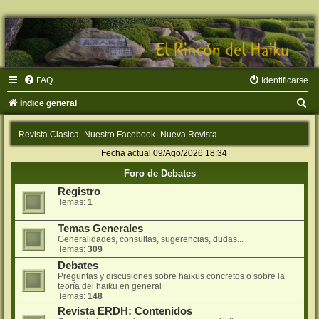
FAQ
Identificarse
B
Índice general
u
Revista Clasica
Nuestro Facebook
Nueva Revista
s
Fecha actual 09/Ago/2026 18:34
c
Foro de Debates
a
Registro
r
Temas:
1
Temas Generales
Generalidades, consultas, sugerencias, dudas...
Temas:
309
Debates
Preguntas y discusiones sobre haikus concretos o sobre la
teorí­a del haiku en general
Temas:
148
Revista ERDH: Contenidos