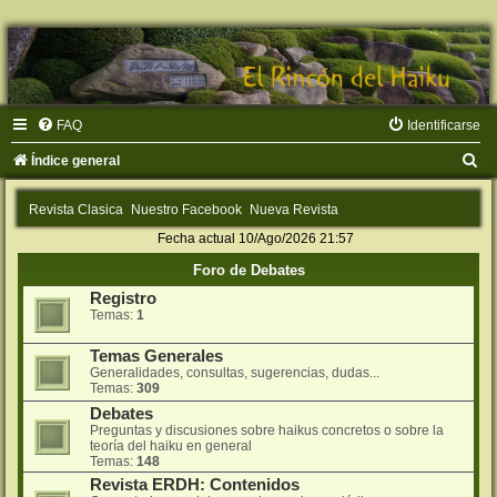
FAQ
Identificarse
B
Índice general
u
Revista Clasica
Nuestro Facebook
Nueva Revista
s
Fecha actual 10/Ago/2026 21:57
c
Foro de Debates
a
Registro
r
Temas:
1
Temas Generales
Generalidades, consultas, sugerencias, dudas...
Temas:
309
Debates
Preguntas y discusiones sobre haikus concretos o sobre la
teorí­a del haiku en general
Temas:
148
Revista ERDH: Contenidos