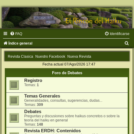
FAQ
Identificarse
B
Índice general
u
Revista Clasica
Nuestro Facebook
Nueva Revista
s
Fecha actual 07/Ago/2026 17:47
c
Foro de Debates
a
Registro
r
Temas:
1
Temas Generales
Generalidades, consultas, sugerencias, dudas...
Temas:
309
Debates
Preguntas y discusiones sobre haikus concretos o sobre la
teorí­a del haiku en general
Temas:
148
Revista ERDH: Contenidos