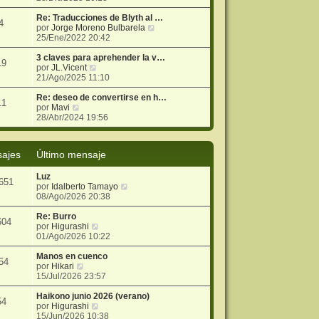
r
i
e
j
ú
m
n
e
Re: Traducciones de Blyth al …
4
l
o
s
V
por
Jorge Moreno Bulbarela
t
m
a
e
25/Ene/2022 20:42
i
e
j
r
m
n
e
ú
3 claves para aprehender la v…
19
o
s
V
l
por
JL.Vicent
m
a
e
t
21/Ago/2025 11:10
e
j
r
i
n
e
ú
m
Re: deseo de convertirse en h…
11
V
s
l
o
por
Mavi
e
a
t
m
28/Abr/2024 19:56
r
j
i
e
ú
e
m
n
l
o
s
ajes
Último mensaje
t
m
a
i
e
j
Luz
m
n
e
651
V
por
Idalberto Tamayo
o
s
e
08/Ago/2026 20:38
m
a
r
e
j
ú
Re: Burro
n
e
604
V
l
por
Higurashi
s
e
t
01/Ago/2026 10:22
a
r
i
j
ú
m
Manos en cuenco
e
54
V
l
o
por
Hikari
e
t
m
15/Jul/2026 23:57
r
i
e
ú
m
n
Haikono junio 2026 (verano)
54
l
o
V
s
por
Higurashi
t
m
e
a
15/Jun/2026 10:38