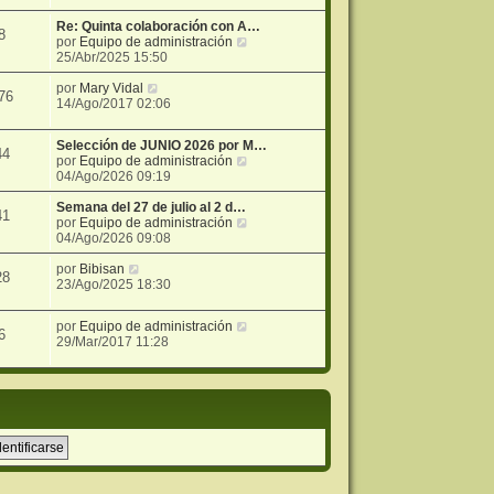
i
e
r
j
m
n
ú
e
Re: Quinta colaboración con A…
8
o
s
l
V
por
Equipo de administración
m
a
t
e
25/Abr/2025 15:50
e
j
i
r
n
e
m
V
ú
por
Mary Vidal
76
s
o
e
l
14/Ago/2017 02:06
a
m
r
t
j
e
ú
i
Selección de JUNIO 2026 por M…
e
n
l
m
44
V
por
Equipo de administración
s
t
o
e
04/Ago/2026 09:19
a
i
m
r
j
m
e
ú
Semana del 27 de julio al 2 d…
e
o
n
41
l
V
por
Equipo de administración
m
s
t
e
04/Ago/2026 09:08
e
a
i
r
n
j
V
m
ú
por
Bibisan
s
e
28
e
o
l
23/Ago/2025 18:30
a
r
m
t
j
ú
e
i
e
V
por
Equipo de administración
l
n
m
6
e
29/Mar/2017 11:28
t
s
o
r
i
a
m
ú
m
j
e
l
o
e
n
t
m
s
i
e
a
m
n
j
o
s
e
m
a
e
j