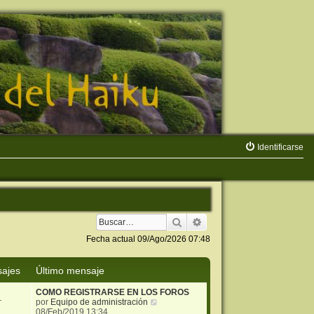
Identificarse
Buscar
Búsqueda avanzada
Fecha actual 09/Ago/2026 07:48
ajes
Último mensaje
COMO REGISTRARSE EN LOS FOROS
1
V
por
Equipo de administración
e
08/Feb/2019 13:34