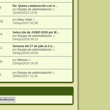
i
e
r
j
m
n
ú
e
Re: Quinta colaboración con A…
8
o
s
l
V
por
Equipo de administración
m
a
t
e
25/Abr/2025 15:50
e
j
i
r
n
e
m
V
ú
por
Mary Vidal
76
s
o
e
l
14/Ago/2017 02:06
a
m
r
t
j
e
ú
i
Selección de JUNIO 2026 por M…
e
n
l
m
44
V
por
Equipo de administración
s
t
o
e
04/Ago/2026 09:19
a
i
m
r
j
m
e
ú
Semana del 27 de julio al 2 d…
e
o
n
41
l
V
por
Equipo de administración
m
s
t
e
04/Ago/2026 09:08
e
a
i
r
n
j
V
m
ú
por
Bibisan
s
e
28
e
o
l
23/Ago/2025 18:30
a
r
m
t
j
ú
e
i
e
V
por
Equipo de administración
l
n
m
6
e
29/Mar/2017 11:28
t
s
o
r
i
a
m
ú
m
j
e
l
o
e
n
t
m
s
i
e
a
m
n
j
o
s
e
m
a
e
j