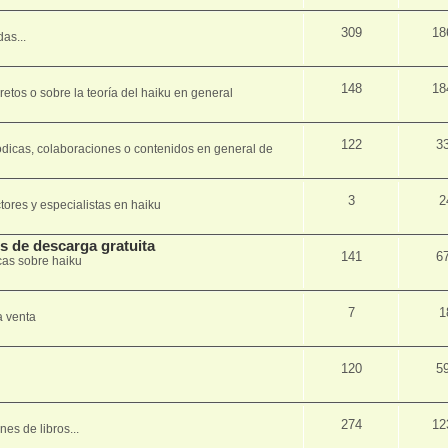
309
18
as...
148
18
tos o sobre la teorí­a del haiku en general
122
3
ódicas, colaboraciones o contenidos en general de
3
2
tores y especialistas en haiku
os de descarga gratuita
141
6
cas sobre haiku
7
1
a venta
120
5
274
12
es de libros...