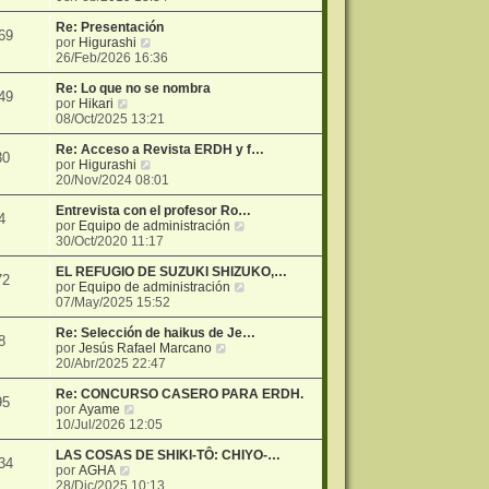
r
ú
Re: Presentación
69
V
l
por
Higurashi
e
t
26/Feb/2026 16:36
r
i
ú
m
Re: Lo que no se nombra
49
V
l
o
por
Hikari
e
t
m
08/Oct/2025 13:21
r
i
e
ú
m
n
Re: Acceso a Revista ERDH y f…
30
l
o
V
s
por
Higurashi
t
m
e
a
20/Nov/2024 08:01
i
e
r
j
m
n
ú
e
Entrevista con el profesor Ro…
4
o
s
l
V
por
Equipo de administración
m
a
t
e
30/Oct/2020 11:17
e
j
i
r
n
e
m
ú
EL REFUGIO DE SUZUKI SHIZUKO,…
72
s
o
l
V
por
Equipo de administración
a
m
t
e
07/May/2025 15:52
j
e
i
r
e
n
m
ú
Re: Selección de haikus de Je…
8
s
V
o
l
por
Jesús Rafael Marcano
a
e
m
t
20/Abr/2025 22:47
j
r
e
i
e
ú
n
m
Re: CONCURSO CASERO PARA ERDH.
95
V
l
s
o
por
Ayame
e
t
a
m
10/Jul/2026 12:05
r
i
j
e
ú
m
e
n
LAS COSAS DE SHIKI-TÔ: CHIYO-…
34
V
l
o
s
por
AGHA
e
t
m
a
28/Dic/2025 10:13