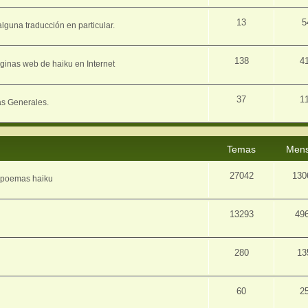
13
5
lguna traducción en particular.
138
4
ginas web de haiku en Internet
37
1
as Generales.
Temas
Mens
27042
130
e poemas haiku
13293
49
280
13
60
2