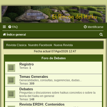
FAQ
Identificarse
B
Índice general
u
Revista Clasica
Nuestro Facebook
Nueva Revista
s
Fecha actual 07/Ago/2026 12:47
c
Foro de Debates
a
Registro
r
Temas:
1
Temas Generales
Generalidades, consultas, sugerencias, dudas...
Temas:
309
Debates
Preguntas y discusiones sobre haikus concretos o sobre la
teorí­a del haiku en general
Temas:
148
Revista ERDH: Contenidos