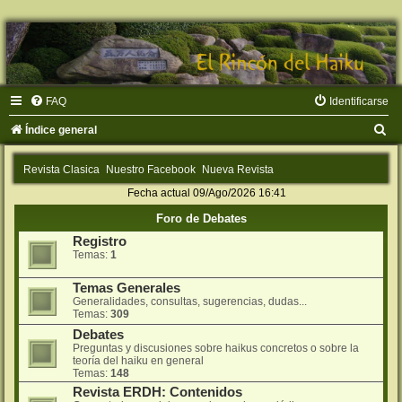
FAQ
Identificarse
B
Índice general
u
Revista Clasica
Nuestro Facebook
Nueva Revista
s
Fecha actual 09/Ago/2026 16:41
c
Foro de Debates
a
Registro
r
Temas:
1
Temas Generales
Generalidades, consultas, sugerencias, dudas...
Temas:
309
Debates
Preguntas y discusiones sobre haikus concretos o sobre la
teorí­a del haiku en general
Temas:
148
Revista ERDH: Contenidos