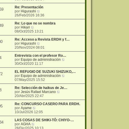
r
ú
Re: Presentación
69
V
l
por
Higurashi
e
t
26/Feb/2026 16:36
r
i
ú
m
Re: Lo que no se nombra
49
V
l
o
por
Hikari
e
t
m
08/Oct/2025 13:21
r
i
e
ú
m
n
Re: Acceso a Revista ERDH y f…
30
l
o
V
s
por
Higurashi
t
m
e
a
20/Nov/2024 08:01
i
e
r
j
m
n
ú
e
Entrevista con el profesor Ro…
4
o
s
l
V
por
Equipo de administración
m
a
t
e
30/Oct/2020 11:17
e
j
i
r
n
e
m
ú
EL REFUGIO DE SUZUKI SHIZUKO,…
72
s
o
l
V
por
Equipo de administración
a
m
t
e
07/May/2025 15:52
j
e
i
r
e
n
m
ú
Re: Selección de haikus de Je…
8
s
V
o
l
por
Jesús Rafael Marcano
a
e
m
t
20/Abr/2025 22:47
j
r
e
i
e
ú
n
m
Re: CONCURSO CASERO PARA ERDH.
95
V
l
s
o
por
Ayame
e
t
a
m
10/Jul/2026 12:05
r
i
j
e
ú
m
e
n
LAS COSAS DE SHIKI-TÔ: CHIYO-…
34
V
l
o
s
por
AGHA
e
t
m
a
28/Dic/2025 10:13