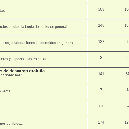
309
18
as...
148
18
tos o sobre la teorí­a del haiku en general
122
3
ódicas, colaboraciones o contenidos en general de
3
2
tores y especialistas en haiku
os de descarga gratuita
141
6
cas sobre haiku
7
1
a venta
120
5
274
12
es de libros...