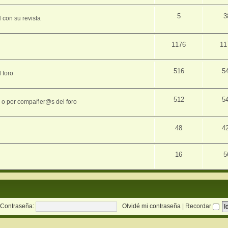
5
3
con su revista
1176
11
516
5
 foro
512
5
s o por compañer@s del foro
48
4
16
5
Contraseña:
Olvidé mi contraseña
|
Recordar