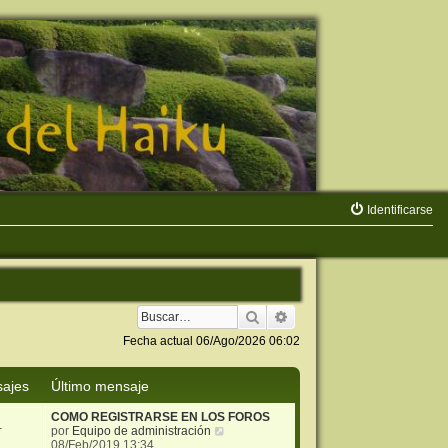
Identificarse
Buscar
Búsqueda avanzada
Fecha actual 06/Ago/2026 06:02
ajes
Último mensaje
COMO REGISTRARSE EN LOS FOROS
1
V
por
Equipo de administración
e
08/Feb/2019 13:34