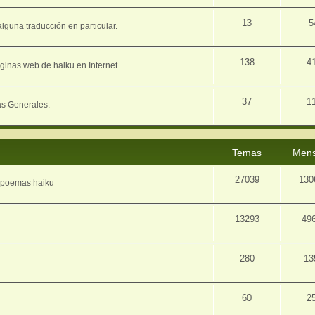
13
5
lguna traducción en particular.
138
4
ginas web de haiku en Internet
37
1
as Generales.
Temas
Mens
27039
130
e poemas haiku
13293
49
280
13
60
2