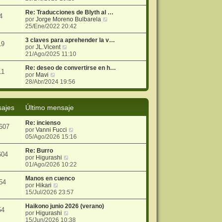
r
i
e
j
ú
m
n
e
Re: Traducciones de Blyth al …
4
l
o
s
V
por
Jorge Moreno Bulbarela
t
m
a
e
25/Ene/2022 20:42
i
e
j
r
m
n
e
ú
3 claves para aprehender la v…
19
o
s
V
l
por
JL.Vicent
m
a
e
t
21/Ago/2025 11:10
e
j
r
i
n
e
ú
m
Re: deseo de convertirse en h…
11
V
s
l
o
por
Mavi
e
a
t
m
28/Abr/2024 19:56
r
j
i
e
ú
e
m
n
l
o
s
ajes
Último mensaje
t
m
a
i
e
j
Re: incienso
m
n
e
607
V
por
Vanni Fucci
o
s
e
05/Ago/2026 15:16
m
a
r
e
j
ú
Re: Burro
n
e
604
V
l
por
Higurashi
s
e
t
01/Ago/2026 10:22
a
r
i
j
ú
m
Manos en cuenco
e
54
V
l
o
por
Hikari
e
t
m
15/Jul/2026 23:57
r
i
e
ú
m
n
Haikono junio 2026 (verano)
54
l
o
V
s
por
Higurashi
t
m
e
a
15/Jun/2026 10:38