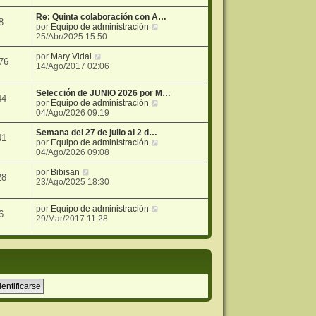
i
e
r
j
m
n
ú
e
Re: Quinta colaboración con A…
8
o
s
l
V
por
Equipo de administración
m
a
t
e
25/Abr/2025 15:50
e
j
i
r
n
e
m
V
ú
por
Mary Vidal
76
s
o
e
l
14/Ago/2017 02:06
a
m
r
t
j
e
ú
i
Selección de JUNIO 2026 por M…
e
n
l
m
44
V
por
Equipo de administración
s
t
o
e
04/Ago/2026 09:19
a
i
m
r
j
m
e
ú
Semana del 27 de julio al 2 d…
e
o
n
41
l
V
por
Equipo de administración
m
s
t
e
04/Ago/2026 09:08
e
a
i
r
n
j
V
m
ú
por
Bibisan
s
e
28
e
o
l
23/Ago/2025 18:30
a
r
m
t
j
ú
e
i
e
V
por
Equipo de administración
l
n
m
6
e
29/Mar/2017 11:28
t
s
o
r
i
a
m
ú
m
j
e
l
o
e
n
t
m
s
i
e
a
m
n
j
o
s
e
m
a
e
j