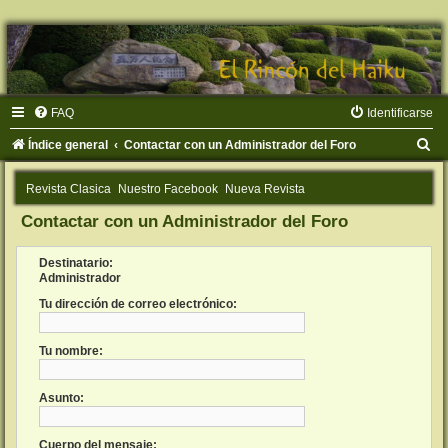
FAQ
Identificarse
B
Índice general
Contactar con un Administrador del Foro
u
Revista Clasica
Nuestro Facebook
Nueva Revista
s
Contactar con un Administrador del Foro
c
a
Destinatario:
r
Administrador
Tu dirección de correo electrónico:
Tu nombre:
Asunto:
Cuerpo del mensaje: