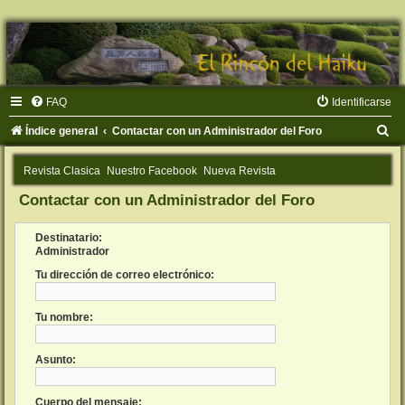
FAQ
Identificarse
B
Índice general
Contactar con un Administrador del Foro
u
Revista Clasica
Nuestro Facebook
Nueva Revista
s
Contactar con un Administrador del Foro
c
a
Destinatario:
r
Administrador
Tu dirección de correo electrónico:
Tu nombre:
Asunto:
Cuerpo del mensaje: