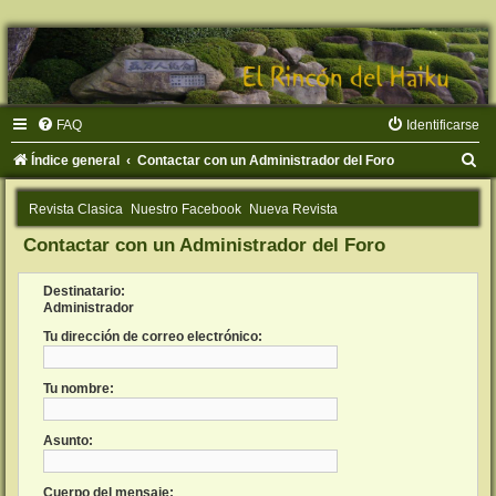
FAQ
Identificarse
B
Índice general
Contactar con un Administrador del Foro
u
Revista Clasica
Nuestro Facebook
Nueva Revista
s
Contactar con un Administrador del Foro
c
a
Destinatario:
r
Administrador
Tu dirección de correo electrónico:
Tu nombre:
Asunto:
Cuerpo del mensaje: