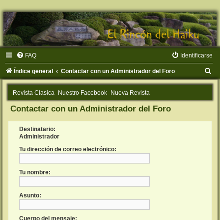
FAQ
Identificarse
B
Índice general
Contactar con un Administrador del Foro
u
Revista Clasica
Nuestro Facebook
Nueva Revista
s
Contactar con un Administrador del Foro
c
a
Destinatario:
r
Administrador
Tu dirección de correo electrónico:
Tu nombre:
Asunto:
Cuerpo del mensaje: