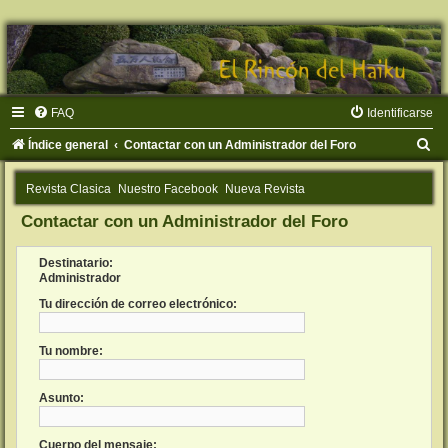
FAQ
Identificarse
B
Índice general
Contactar con un Administrador del Foro
u
Revista Clasica
Nuestro Facebook
Nueva Revista
s
Contactar con un Administrador del Foro
c
a
Destinatario:
r
Administrador
Tu dirección de correo electrónico:
Tu nombre:
Asunto:
Cuerpo del mensaje: