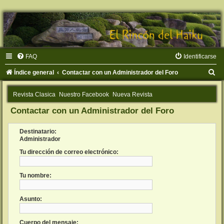
FAQ
Identificarse
B
Índice general
Contactar con un Administrador del Foro
u
Revista Clasica
Nuestro Facebook
Nueva Revista
s
Contactar con un Administrador del Foro
c
a
Destinatario:
r
Administrador
Tu dirección de correo electrónico:
Tu nombre:
Asunto:
Cuerpo del mensaje: