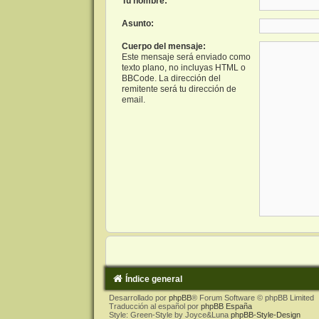
Tu nombre:
Asunto:
Cuerpo del mensaje:
Este mensaje será enviado como
texto plano, no incluyas HTML o
BBCode. La dirección del
remitente será tu dirección de
email.
Índice general
Desarrollado por
phpBB
® Forum Software © phpBB Limited
Traducción al español por
phpBB España
Style: Green-Style by Joyce&Luna
phpBB-Style-Design