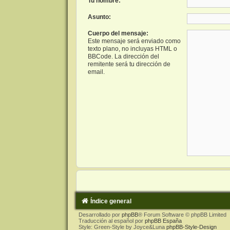
Tu nombre:
Asunto:
Cuerpo del mensaje:
Este mensaje será enviado como
texto plano, no incluyas HTML o
BBCode. La dirección del
remitente será tu dirección de
email.
Índice general
Desarrollado por
phpBB
® Forum Software © phpBB Limited
Traducción al español por
phpBB España
Style: Green-Style by Joyce&Luna
phpBB-Style-Design