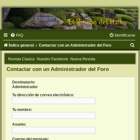
FAQ
Identificarse
B
Índice general
Contactar con un Administrador del Foro
u
Revista Clasica
Nuestro Facebook
Nueva Revista
s
Contactar con un Administrador del Foro
c
a
Destinatario:
r
Administrador
Tu dirección de correo electrónico:
Tu nombre:
Asunto:
Cuerpo del mensaje: