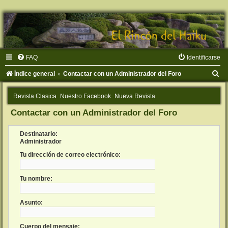
FAQ
Identificarse
B
Índice general
Contactar con un Administrador del Foro
u
Revista Clasica
Nuestro Facebook
Nueva Revista
s
Contactar con un Administrador del Foro
c
a
Destinatario:
r
Administrador
Tu dirección de correo electrónico:
Tu nombre:
Asunto:
Cuerpo del mensaje: