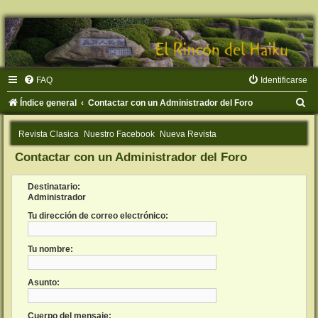
FAQ
Identificarse
B
Índice general
Contactar con un Administrador del Foro
u
Revista Clasica
Nuestro Facebook
Nueva Revista
s
Contactar con un Administrador del Foro
c
a
Destinatario:
r
Administrador
Tu dirección de correo electrónico:
Tu nombre:
Asunto:
Cuerpo del mensaje: