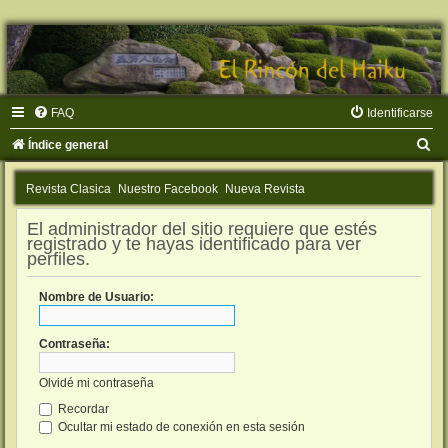
FAQ
Identificarse
B
Índice general
u
Revista Clasica
Nuestro Facebook
Nueva Revista
s
c
El administrador del sitio requiere que estés
registrado y te hayas identificado para ver
a
perfiles.
r
Nombre de Usuario:
Contraseña:
Olvidé mi contraseña
Recordar
Ocultar mi estado de conexión en esta sesión