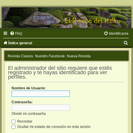
FAQ
Identificarse
B
Índice general
u
Revista Clasica
Nuestro Facebook
Nueva Revista
s
c
El administrador del sitio requiere que estés
registrado y te hayas identificado para ver
a
perfiles.
r
Nombre de Usuario:
Contraseña:
Olvidé mi contraseña
Recordar
Ocultar mi estado de conexión en esta sesión