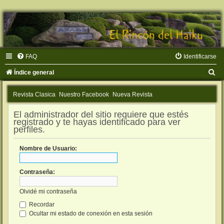
FAQ
Identificarse
B
Índice general
u
Revista Clasica
Nuestro Facebook
Nueva Revista
s
c
El administrador del sitio requiere que estés
registrado y te hayas identificado para ver
a
perfiles.
r
Nombre de Usuario:
Contraseña:
Olvidé mi contraseña
Recordar
Ocultar mi estado de conexión en esta sesión