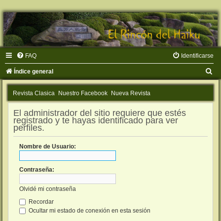
FAQ
Identificarse
B
Índice general
u
Revista Clasica
Nuestro Facebook
Nueva Revista
s
c
El administrador del sitio requiere que estés
registrado y te hayas identificado para ver
a
perfiles.
r
Nombre de Usuario:
Contraseña:
Olvidé mi contraseña
Recordar
Ocultar mi estado de conexión en esta sesión