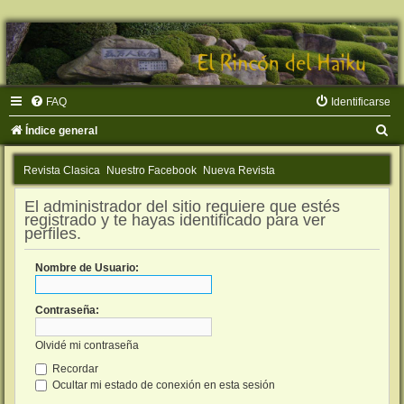
FAQ
Identificarse
B
Índice general
u
Revista Clasica
Nuestro Facebook
Nueva Revista
s
c
El administrador del sitio requiere que estés
registrado y te hayas identificado para ver
a
perfiles.
r
Nombre de Usuario:
Contraseña:
Olvidé mi contraseña
Recordar
Ocultar mi estado de conexión en esta sesión