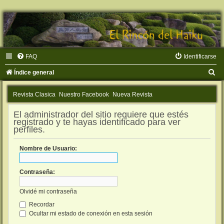
FAQ
Identificarse
B
Índice general
u
Revista Clasica
Nuestro Facebook
Nueva Revista
s
c
El administrador del sitio requiere que estés
registrado y te hayas identificado para ver
a
perfiles.
r
Nombre de Usuario:
Contraseña:
Olvidé mi contraseña
Recordar
Ocultar mi estado de conexión en esta sesión