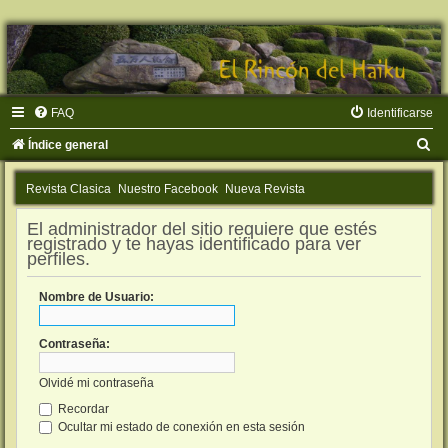
FAQ
Identificarse
B
Índice general
u
Revista Clasica
Nuestro Facebook
Nueva Revista
s
c
El administrador del sitio requiere que estés
registrado y te hayas identificado para ver
a
perfiles.
r
Nombre de Usuario:
Contraseña:
Olvidé mi contraseña
Recordar
Ocultar mi estado de conexión en esta sesión