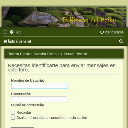
FAQ
Identificarse
B
Índice general
u
Revista Clasica
Nuestro Facebook
Nueva Revista
s
c
Necesitas identificarte para enviar mensajes en
este foro.
a
r
Nombre de Usuario:
Contraseña:
Olvidé mi contraseña
Recordar
Ocultar mi estado de conexión en esta sesión